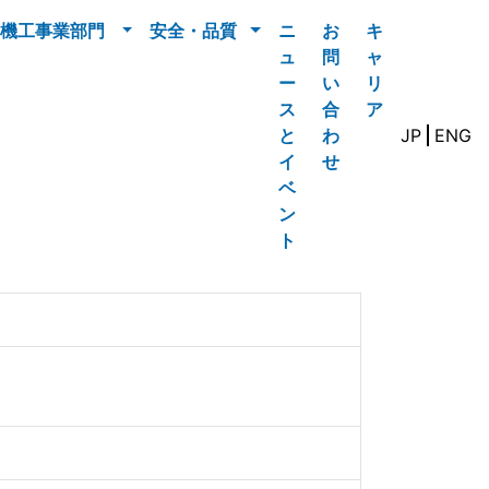
機工事業部門
安全・品質
ニ
お
キ
ュ
問
ャ
ー
い
リ
ス
合
ア
と
わ
JP
ENG
イ
せ
ベ
ン
ト