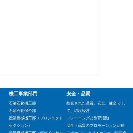
機工事業部門
安全・品質
石油石化機工部
統合された品質、安全、健全 そし
石油石化保全部
て、環境経営
産業機械機工部（プロジェクト
トレーニングと教育活動
セクション）
安全・品質のプロモーション活動
産業機械機工部（デザインセク
スポーツ･レクリエーション委員会