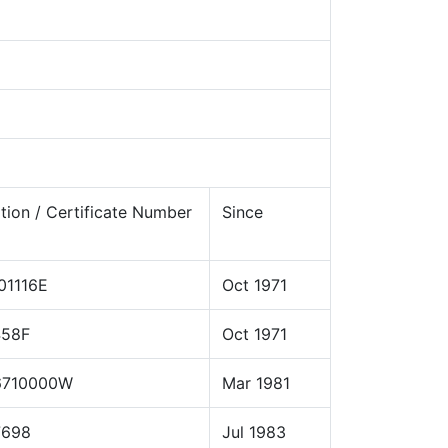
ation / Certificate Number
Since
01116E
Oct 1971
458F
Oct 1971
16710000W
Mar 1981
7698
Jul 1983