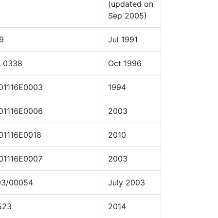
(updated on
Sep 2005)
9
Jul 1991
2 0338
Oct 1996
101116E0003
1994
101116E0006
2003
01116E0018
2010
01116E0007
2003
03/00054
July 2003
523
2014